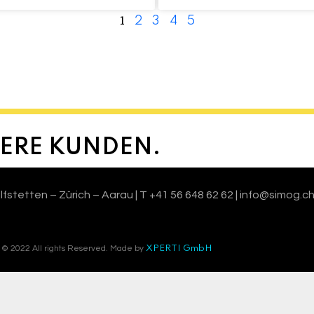
1
2
3
4
5
SERE KUNDEN.
etten – Zürich – Aarau | T +41 56 648 62 62 | info@simog.ch
© 2022 All rights Reserved. Made by
XPERTI GmbH