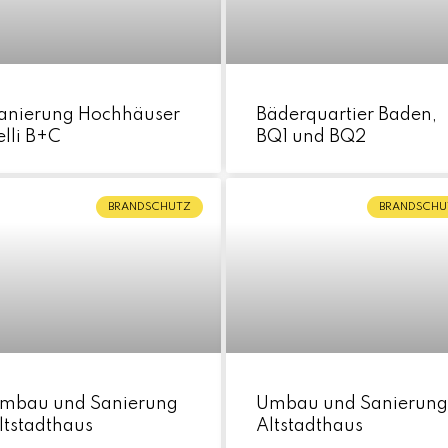
anierung Hochhäuser
Bäderquartier Baden,
elli B+C
BQ1 und BQ2
BRANDSCHUTZ
BRANDSCHU
mbau und Sanierung
Umbau und Sanierun
ltstadthaus
Altstadthaus